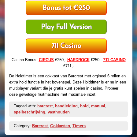
Bonus tot €250
Play Full Version
711 Casino
Casino Bonus:
CIRCUS
€250,-
HARDROCK
€250,-
711 CASINO
€711,-
De Holdtimer is een gokkast van Barcrest met orgineel 6 rollen en
extra hold functie in het bovenspel. Deze Holdtimer is er nu in een
multiplayer variant die je gratis kunt spelen in casino. Probeer
deze geweldige fruitmachine met maximale inzet.
Tagged with:
barcrest
,
handleiding
,
hold
,
manual
,
spelbeschrijving
,
vasthouden
Category:
Barcrest
,
Gokkasten
,
Timers