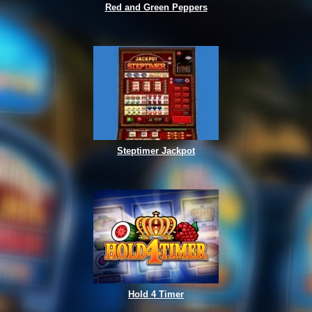
Red and Green Peppers
Steptimer Jackpot
Hold 4 Timer