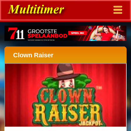
Clown Raiser