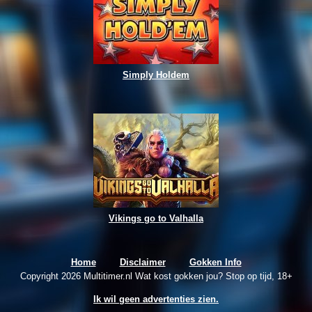
Simply Holdem
Vikings go to Valhalla
Home
Disclaimer
Gokken Info
Copyright 2026 Multitimer.nl Wat kost gokken jou? Stop op tijd, 18+
Ik wil geen advertenties zien.