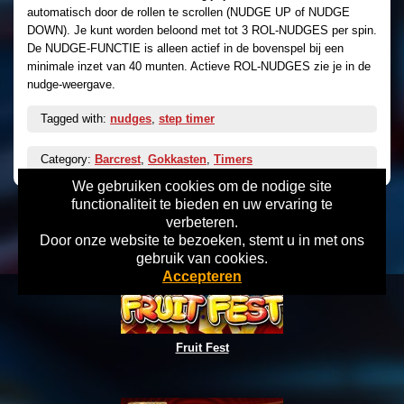
automatisch door de rollen te scrollen (NUDGE UP of NUDGE
DOWN). Je kunt worden beloond met tot 3 ROL-NUDGES per spin.
De NUDGE-FUNCTIE is alleen actief in de bovenspel bij een
minimale inzet van 40 munten. Actieve ROL-NUDGES zie je in de
nudge-weergave.
Tagged with:
nudges
,
step timer
Category:
Barcrest
,
Gokkasten
,
Timers
We gebruiken cookies om de nodige site
functionaliteit te bieden en uw ervaring te
verbeteren.
Door onze website te bezoeken, stemt u in met ons
gebruik van cookies.
Accepteren
Fruit Fest