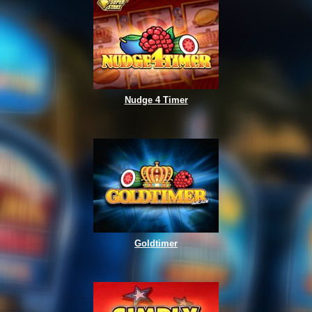
Nudge 4 Timer
Goldtimer