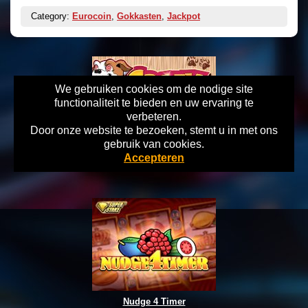
Category:
Eurocoin
,
Gokkasten
,
Jackpot
We gebruiken cookies om de nodige site
functionaliteit te bieden en uw ervaring te
verbeteren.
Door onze website te bezoeken, stemt u in met ons
gebruik van cookies.
Accepteren
Crazy Bulldog
Nudge 4 Timer